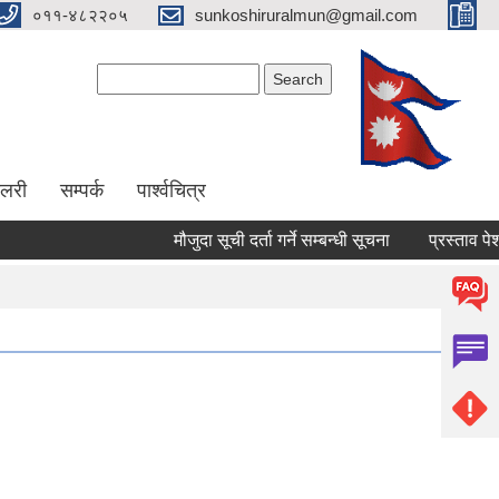
०११-४८२२०५
sunkoshiruralmun@gmail.com
Search form
Search
ालरी
सम्पर्क
पार्श्वचित्र
मौजुदा सूची दर्ता गर्ने सम्बन्धी सूचना
प्रस्ताव पेश गर्ने स