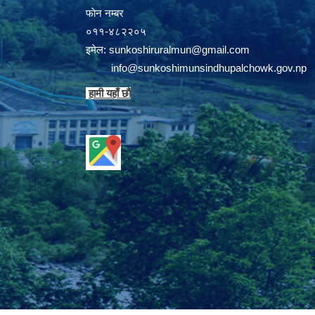
फाेन न‌‍‍‍‌‌म्बर
०११-४८२२०५
इमेल:
sunkoshiruralmun@gmail.com
info@sunkoshimunsindhupalchowk.gov.np
हामी यहाँ छाै‌ं