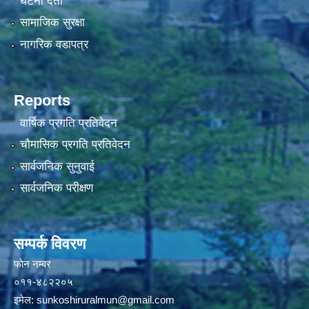
घटना दर्ता
सामाजिक सुरक्षा
नागरिक वडापत्र
Reports
वार्षिक प्रगति प्रतिवेदन
चौमासिक प्रगति प्रतिवेदन
सार्वजनिक सुनुवाई
सार्वजनिक परीक्षण
सम्पर्क विवरण
फाेन न‌‍‍‍‌‌म्बर
०११-४८२२०५
इमेल:
sunkoshiruralmun@gmail.com