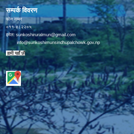
सम्पर्क विवरण
फाेन न‌‍‍‍‌‌म्बर
०११-४८२२०५
इमेल:
sunkoshiruralmun@gmail.com
info@sunkoshimunsindhupalchowk.gov.np
हामी यहाँ छाै‌ं