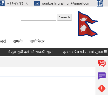
०११-४८२२०५
sunkoshiruralmun@gmail.com
Search form
Search
ालरी
सम्पर्क
पार्श्वचित्र
मौजुदा सूची दर्ता गर्ने सम्बन्धी सूचना
प्रस्ताव पेश गर्ने सम्बधी सूचना !!!