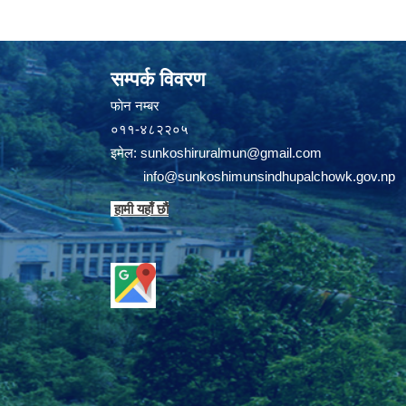
सम्पर्क विवरण
फाेन न‌‍‍‍‌‌म्बर
०११-४८२२०५
इमेल:
sunkoshiruralmun@gmail.com
info@sunkoshimunsindhupalchowk.gov.np
हामी यहाँ छाै‌ं