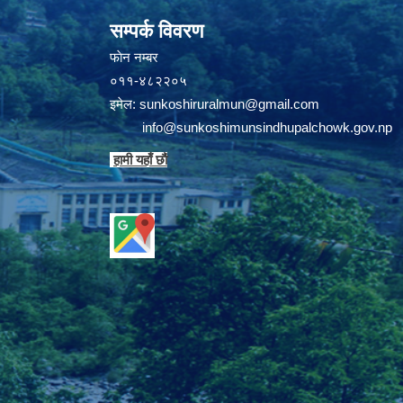
सम्पर्क विवरण
फाेन न‌‍‍‍‌‌म्बर
०११-४८२२०५
इमेल:
sunkoshiruralmun@gmail.com
info@sunkoshimunsindhupalchowk.gov.np
हामी यहाँ छाै‌ं