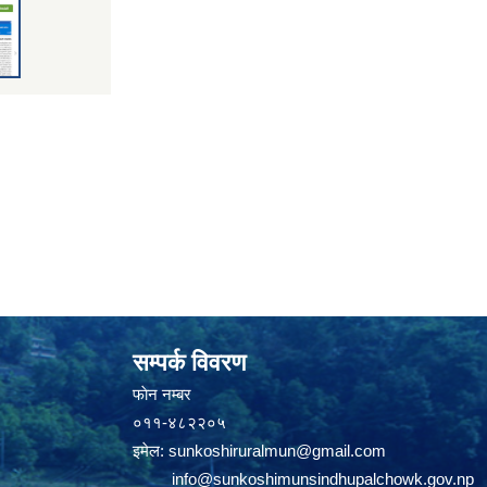
सम्पर्क विवरण
फाेन न‌‍‍‍‌‌म्बर
०११-४८२२०५
इमेल:
sunkoshiruralmun@gmail.com
info@sunkoshimunsindhupalchowk.gov.np