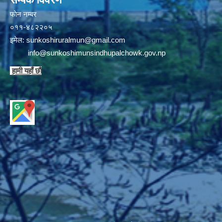
फाेन न‌‍‍‍‌‌म्बर
०११-४८२२०५
इमेल:
sunkoshiruralmun@gmail.com
info@sunkoshimunsindhupalchowk.gov.np
हामी यहाँ छाै‌ं