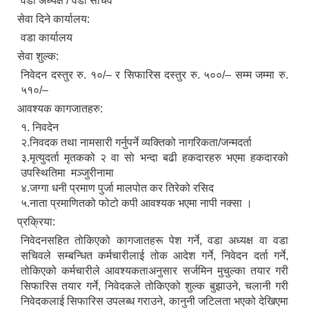
वडा अध्यक्ष / वडा सचिव
सेवा दिने कार्यालय:
वडा कार्यालय
सेवा शुल्क:
निवेदन दस्तुर रु. १०/– र सिफारिस दस्तुर रु. ५००/– सम्म जम्मा रु.
५१०/–
आवश्यक कागजातहरु:
१. निवदेन
२.निवदक तथा नामसारी गर्नुपर्ने व्यक्तिको नागरिकता/जन्मदर्ता
३.मृत्युदर्ता मृतकको २ वा सो भन्दा बढी हकदारहरु भएमा हकदारको
उपस्थितिमा मञ्जुरीनामा
४.जग्गा धनी प्रमाण पुर्जा मालपोत कर तिरेको रसिद
५.नाता प्रमाणितको फोटो कपी आवश्यक भएमा नापी नक्सा ।
प्रक्रिया:
निवेदनसहित तोकिएको कागजातहरू पेश गर्ने, वडा अध्यक्ष वा वडा
सचिवले सम्बन्धित कर्मचारीलाई तोक आदेश गर्ने, निवेदन दर्ता गर्ने,
तोकिएको कर्मचारीले आवश्यकताअनुसार सर्जमिन मुचुल्का तयार गरी
सिफारिस तयार गर्ने, निवेदकले तोकिएको शुल्क बुझाउने, चलानी गरी
निवेदकलाई सिफारिस उपलब्ध गराउने, कानुनी जटिलता भएको देखिएमा