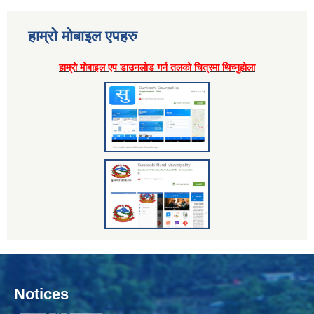
हाम्राे माेबाइल एपहरु
हाम्राे माेबाइल एप डाउनलाेड गर्न तलकाे चित्रमा थिच्नुहाेला
Notices