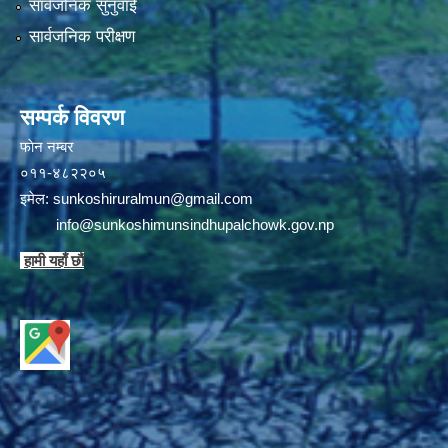
सार्वजनिक सुनुवाई
सार्वजनिक परीक्षण
सम्पर्क विवरण
फाेन न‌‍‍‍‌‌म्बर
०११-४८२२०५
इमेल:
sunkoshiruralmun@gmail.com
info@sunkoshimunsindhupalchowk.gov.np
हामी यहाँ छाै‌ं