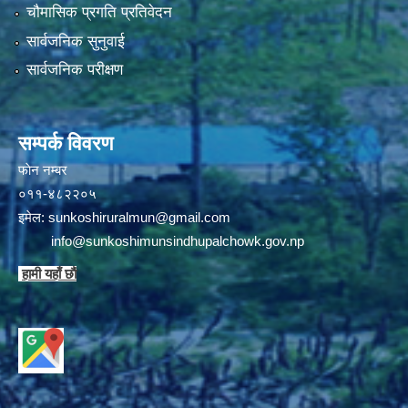
चौमासिक प्रगति प्रतिवेदन
सार्वजनिक सुनुवाई
सार्वजनिक परीक्षण
सम्पर्क विवरण
फाेन न‌‍‍‍‌‌म्बर
०११-४८२२०५
इमेल:
sunkoshiruralmun@gmail.com
info@sunkoshimunsindhupalchowk.gov.np
हामी यहाँ छाै‌ं