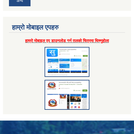
अन्य
हाम्राे माेबाइल एपहरु
हाम्राे माेबाइल एप डाउनलाेड गर्न तलकाे चित्रमा थिच्नुहाेला