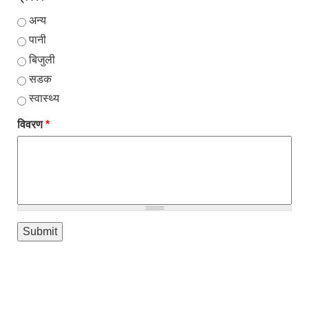
अन्य
पानी
बिजुली
सडक
स्वास्थ्य
विवरण
*