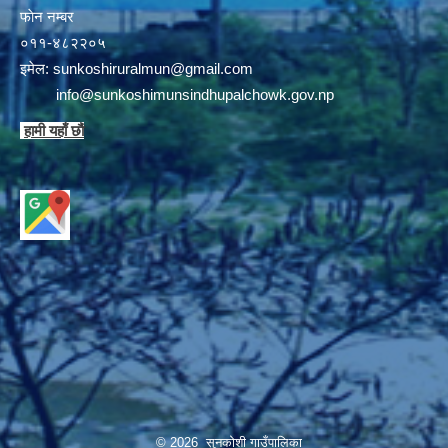
फाेन न‌‍‍‍‌‌म्बर
०११-४८२२०५
इमेल:
sunkoshiruralmun@gmail.com
info@sunkoshimunsindhupalchowk.gov.np
हामी यहाँ छाै‌ं
© 2026 सुनकोशी गाउँपालिका