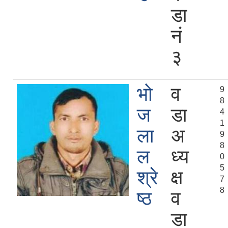
डा
न‍‌ं
३
भो
व
9
8
ज
डा
4
1
ला
अ
9
8
ल
ध्य
0
5
श्रे
क्ष
7
8
ष्ठ
व
डा