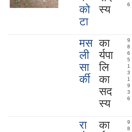
6
को
स्य
टा
मस
का
9
8
ली
र्यपा
6
5
सा
लि
1
3
र्की
का
1
9
सद
3
6
स्य
रा
का
9
8