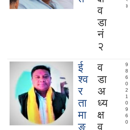
३
व
डा
न‍‌ं
२
ई
व
9
8
श्व
डा
6
0
र
अ
2
1
ता
ध्य
0
9
मा
क्ष
6
0
ङ
व