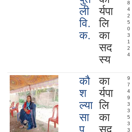
8
ली
र्यपा
4
2
वि.
लि
5
0
क.
का
3
1
सद
2
4
स्य
कौ
का
9
7
श
र्यपा
4
9
ल्या
लि
3
3
सा
का
5
3
प
सद
3