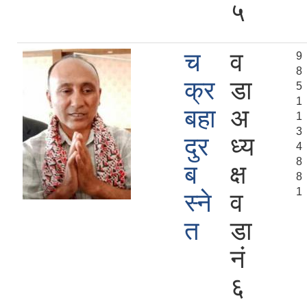
५
च
व
9
8
क्र
डा
5
1
बहा
अ
1
3
दुर
ध्य
4
8
ब
क्ष
8
1
स्ने
व
त
डा
न‍‌ं
६