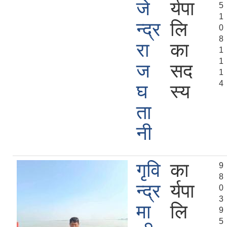
जे
र्यपा
5
1
न्द्र
लि
0
8
रा
का
1
1
ज
सद
1
4
घ
स्य
ता
नी
गृवि
का
9
8
न्द्र
र्यपा
0
3
मा
लि
9
5