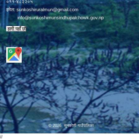
०११-४८२२०५
इमेल:
sunkoshiruralmun@gmail.com
info@sunkoshimunsindhupalchowk.gov.np
हामी यहाँ छाै‌ं
© 2026 सुनकोशी गाउँपालिका
//