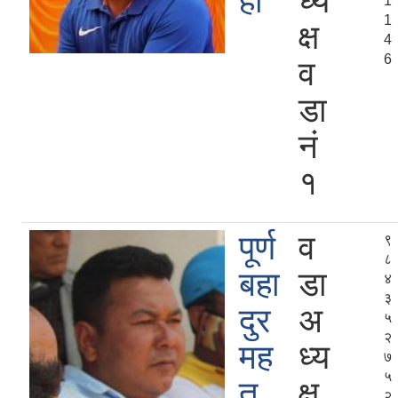
ही
ध्य
1
1
क्ष
4
6
व
डा
न‍‌ं
१
पूर्ण
व
९
८
बहा
डा
४
३
दुर
अ
५
२
मह
ध्य
७
५
त
क्ष
२