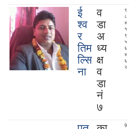
ई
व
९
८
श्व
डा
४
१
र
अ
९
५
तिम
ध्य
६
४
ल्सि
क्ष
६
२
ना
व
डा
न‍‌ं
७
पुत
का
9