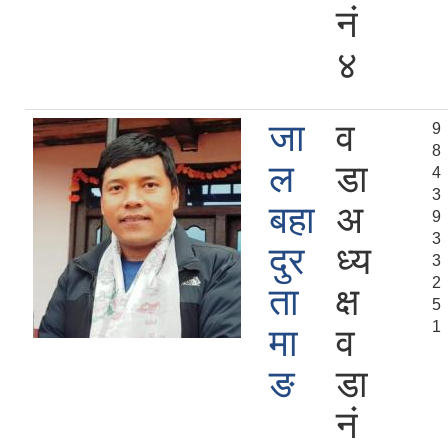
न‍‌ं
४
जा
व
9
8
ल
डा
4
3
बहा
अ
9
3
दुर
ध्य
3
2
ता
क्ष
5
1
मा
व
ङ
डा
न‍‌ं