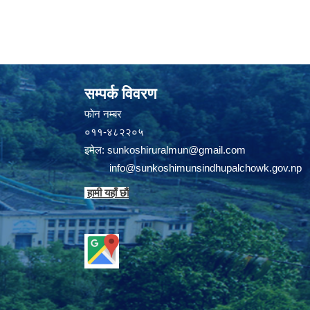
सम्पर्क विवरण
फाेन न‌‍‍‍‌‌म्बर
०११-४८२२०५
इमेल:
sunkoshiruralmun@gmail.com
info@sunkoshimunsindhupalchowk.gov.np
हामी यहाँ छाै‌ं