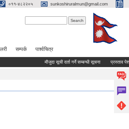
०११-४८२२०५
sunkoshiruralmun@gmail.com
Search form
Search
ालरी
सम्पर्क
पार्श्वचित्र
मौजुदा सूची दर्ता गर्ने सम्बन्धी सूचना
प्रस्ताव पेश गर्ने स