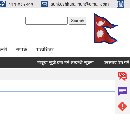
०११-४८२२०५
sunkoshiruralmun@gmail.com
Search form
Search
ालरी
सम्पर्क
पार्श्वचित्र
मौजुदा सूची दर्ता गर्ने सम्बन्धी सूचना
प्रस्ताव पेश गर्ने सम्बधी