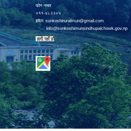
फाेन न‌‍‍‍‌‌म्बर
०११-४८२२०५
इमेल:
sunkoshiruralmun@gmail.com
info@sunkoshimunsindhupalchowk.gov.np
हामी यहाँ छाै‌ं