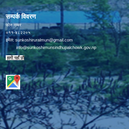
सम्पर्क विवरण
फाेन न‌‍‍‍‌‌म्बर
०११-४८२२०५
इमेल:
sunkoshiruralmun@gmail.com
info@sunkoshimunsindhupalchowk.gov.np
हामी यहाँ छाै‌ं