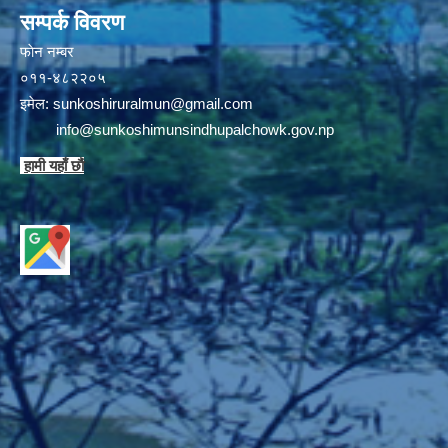
सम्पर्क विवरण
फाेन न‌‍‍‍‌‌म्बर
०११-४८२२०५
इमेल:
sunkoshiruralmun@gmail.com
info@sunkoshimunsindhupalchowk.gov.np
हामी यहाँ छाै‌ं