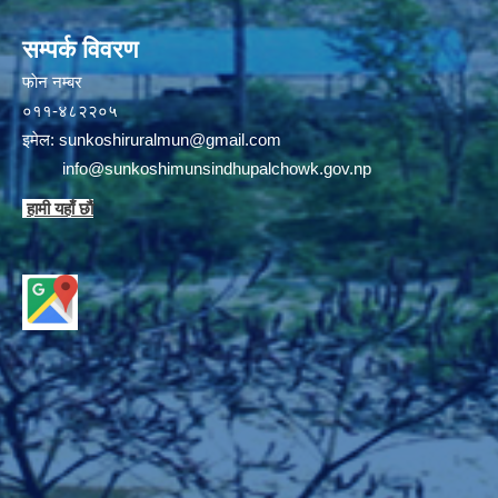
सम्पर्क विवरण
फाेन न‌‍‍‍‌‌म्बर
०११-४८२२०५
इमेल:
sunkoshiruralmun@gmail.com
info@sunkoshimunsindhupalchowk.gov.np
हामी यहाँ छाै‌ं