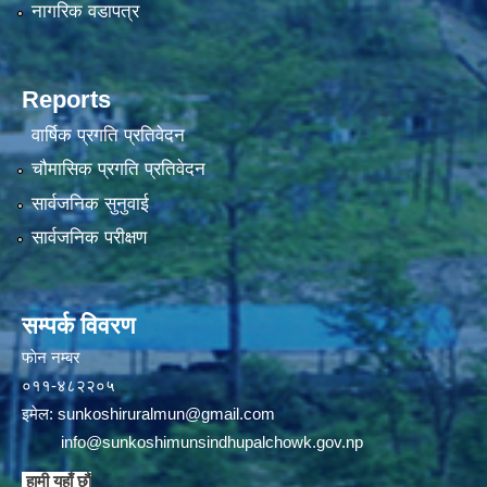
नागरिक वडापत्र
Reports
वार्षिक प्रगति प्रतिवेदन
चौमासिक प्रगति प्रतिवेदन
सार्वजनिक सुनुवाई
सार्वजनिक परीक्षण
सम्पर्क विवरण
फाेन न‌‍‍‍‌‌म्बर
०११-४८२२०५
इमेल:
sunkoshiruralmun@gmail.com
info@sunkoshimunsindhupalchowk.gov.np
हामी यहाँ छाै‌ं