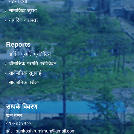
घटना दर्ता
सामाजिक सुरक्षा
नागरिक वडापत्र
Reports
वार्षिक प्रगति प्रतिवेदन
चौमासिक प्रगति प्रतिवेदन
सार्वजनिक सुनुवाई
सार्वजनिक परीक्षण
सम्पर्क विवरण
फाेन न‌‍‍‍‌‌म्बर
०११-४८२२०५
इमेल:
sunkoshiruralmun@gmail.com