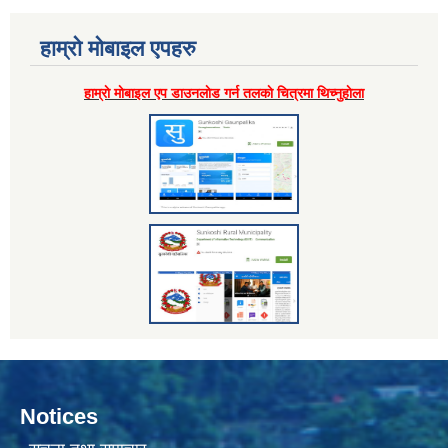
हाम्राे माेबाइल एपहरु
हाम्राे माेबाइल एप डाउनलाेड गर्न तलकाे चित्रमा थिच्नुहाेला
Notices