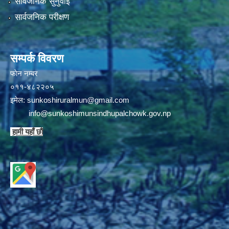
सार्वजनिक सुनुवाई
सार्वजनिक परीक्षण
सम्पर्क विवरण
फाेन न‌‍‍‍‌‌म्बर
०११-४८२२०५
इमेल:
sunkoshiruralmun@gmail.com
info@sunkoshimunsindhupalchowk.gov.np
हामी यहाँ छाै‌ं