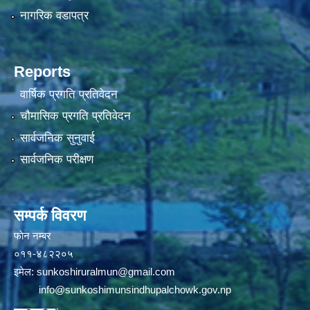
नागरिक वडापत्र
Reports
वार्षिक प्रगति प्रतिवेदन
चौमासिक प्रगति प्रतिवेदन
सार्वजनिक सुनुवाई
सार्वजनिक परीक्षण
सम्पर्क विवरण
फाेन न‌‍‍‍‌‌म्बर
०११-४८२२०५
इमेल:
sunkoshiruralmun@gmail.com
info@sunkoshimunsindhupalchowk.gov.np