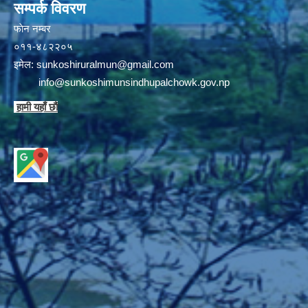
सम्पर्क विवरण
फाेन न‌‍‍‍‌‌म्बर
०११-४८२२०५
इमेल:
sunkoshiruralmun@gmail.com
info@sunkoshimunsindhupalchowk.gov.np
हामी यहाँ छाै‌ं