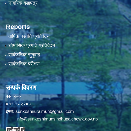
नागरिक वडापत्र
Reports
वार्षिक प्रगति प्रतिवेदन
चौमासिक प्रगति प्रतिवेदन
सार्वजनिक सुनुवाई
सार्वजनिक परीक्षण
सम्पर्क विवरण
फाेन न‌‍‍‍‌‌म्बर
०११-४८२२०५
इमेल:
sunkoshiruralmun@gmail.com
info@sunkoshimunsindhupalchowk.gov.np
हामी यहाँ छाै‌ं